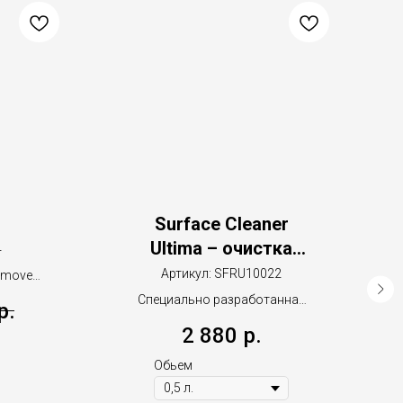
Surface Cleaner
Ultima – очистка
4
поверхности перед
Артикул:
SFRU10022
emover"
герметизацией /
Специально разработанная
р.
покрытием
система очистки гладких
2 880
р.
поверхностей
Обьем