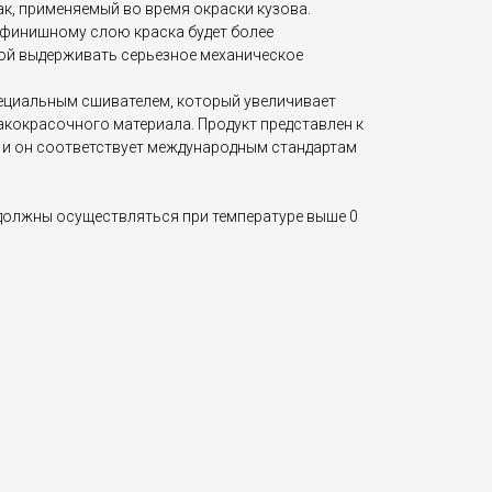
лак, применяемый во время окраски кузова.
финишному слою краска будет более
ой выдерживать серьезное механическое
ециальным сшивателем, который увеличивает
акокрасочного материала. Продукт представлен к
, и он соответствует международным стандартам
 должны осуществляться при температуре выше 0