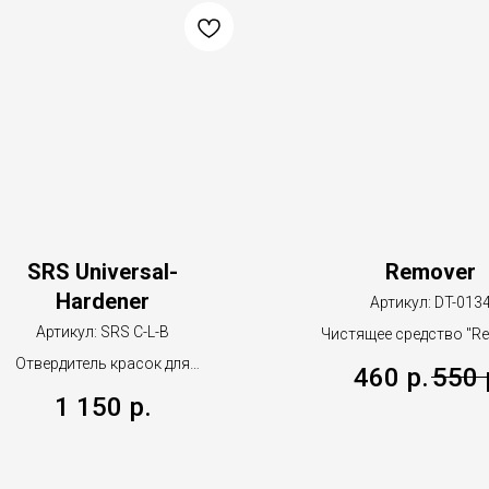
SRS Universal-
Remover
Hardener
Артикул:
DT-013
Артикул:
SRS C-L-B
Чистящее средство "R
500мл
Отвердитель красок для
460
р.
550
пластика 35мл.
1 150
р.