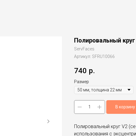
Полировальный круг
ServFaces
Артикул:
SFRU10066
740
р.
Размер
В корзину
Полировальный круг V2 (се
использования с эксцентр