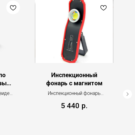
по
Инспекционный
вых
фонарь с магнитом
 видео
Инспекционный фонарь
ков.
оснащен мощным
5 440
р.
монолитным светодиодом
5W