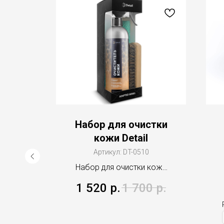
ow
Набор для очистки
-
кожи Detail
жи и
Артикул:
DT-0510
 для
Набор для очистки кожи
Detail
1 520
р.
1 700
р.