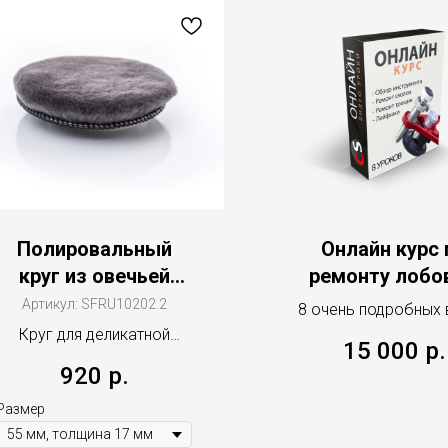
Полировальный
Онлайн курс 
круг из овечьей
ремонту лобо
шерсти V3
стекол
Артикул:
SFRU10202.2
8 очень подробных
уроков для нович
Круг для деликатной
15 000
р.
полировки
920
р.
для ротационных
полировальных машинок
Размер