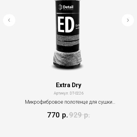
Extra Dry
Артикул:
DT-0226
Микрофибровое полотенце для сушки
кузова ED "Extra Dry" 50*60 см
770
р.
929
р.