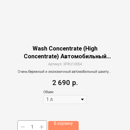
Wash Concentrate (High
Concentrate) Автомобильный
шампунь и концентрированное
Артикул:
SFRU10054
моющее средство
Очень бережный и экономичный автомобильный шампунь
для широкого спектра применений
2 690
р.
Обьем
В корзину