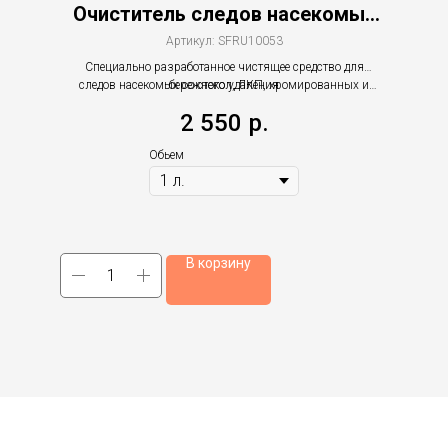
Очиститель следов насекомых
(концентрат)
Артикул:
SFRU10053
Специально разработанное чистящее средство для
следов насекомых со стекол, ЛКП, хромированных и
бережного удаления
пластиковых поверхностей (не содержащее растворителей).
2 550
р.
Обьем
В корзину