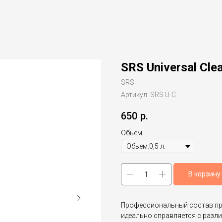
SRS Universal Cle
SRS
Артикул:
SRS U-C
650
р.
Обьем
В корзину
Профессиональный состав пре
идеально справляется с разли