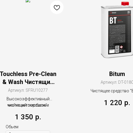
Touchless Pre-Clean
Bitum
& Wash Чистящий
Артикул:
DT-018
порошок для
Артикул:
SFRU10277
Чистящее средство "B
бесконтактной
1000мл
Высокоэффективный
1 220
р.
предварительной
чистящий порошок и
мойке автомобилей.
инновация в бесконтактной
очистки
1 350
р.
Обьем