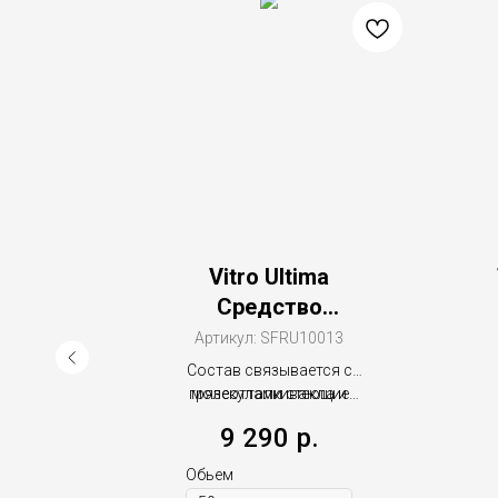
ый
Vitro Ultima
Средство
оптимизации
3
Артикул:
SFRU10013
стеклянных
круг
Состав связывается с
поверхностей
грязеотталкивающие
молекулами стекла и
инок
значительно улучшает
свойства стеклянной
9 290
р.
поверхности.
Обьем