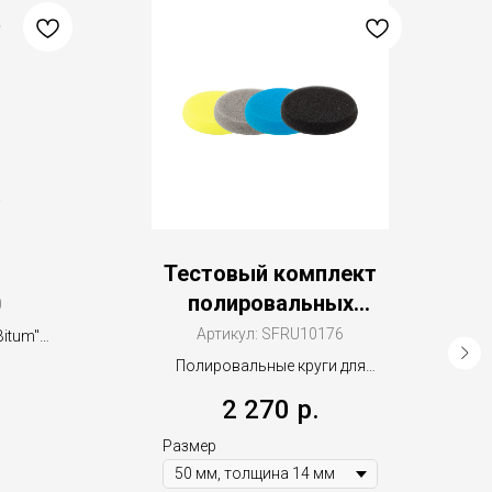
Тестовый комплект
полировальных
0
кругов RT/V1, V2, V3,
Артикул:
SFRU10176
itum"
V4
Полировальные круги для
ротационных полировальных
2 270
р.
машин
Размер