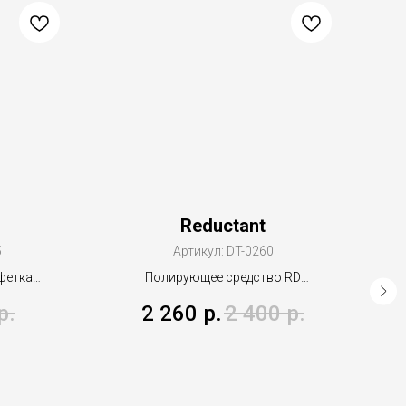
Reductant
5
Артикул:
DT-0260
фетка
Полирующее средство RD
ставов
"Reductant" 500мл
р.
2 260
р.
2 400
р.
*40