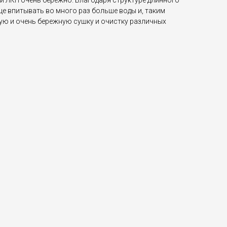
и ЛКП очень бережно. Благодаря структуре длинного
це впитывать во много раз больше воды и, таким
ую и очень бережную сушку и очистку различных