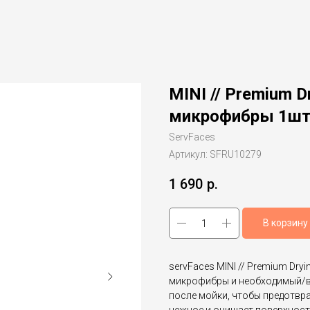
MINI // Premium D
микрофибры 1ш
ServFaces
Артикул:
SFRU10279
1 690
р.
В корзину
servFaces MINI // Premium Dry
микрофибры и необходимый/в
после мойки, чтобы предотврат