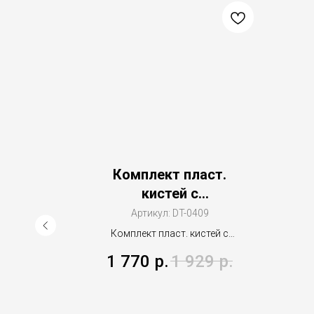
H
Комплект пласт.
кистей с
ое
ультрамягким
77
Артикул:
DT-0409
я
искусст. ворсом
из
Комплект пласт. кистей с
х
ной и
мера,
ультрамягким искусст.
1 770
р.
1 929
р.
ты
я
ворсом
стей.