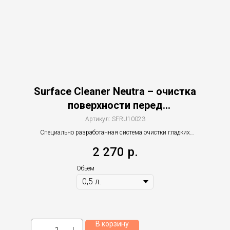
Surface Cleaner Neutra – очистка
поверхности перед
герметизацией / покрытием
Артикул:
SFRU10023
Специально разработанная система очистки гладких
поверхностей
2 270
р.
Обьем
В корзину