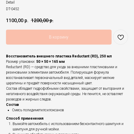
Detail
DT-0452
1100,00
р.
1200,00
р.
В корзину
Восстановитель внешнего пластика Reductant (RD), 250 мл
Размер упаковки:
50 × 50 × 165 мм
Reductant (RD) — средство для ухода за внешними пластиковыми и
резиновыми элементами автомобиля. Полирующая формула
восстанавливает первоначальный вид деталей, маскирует мелкие
царапины и придаёт поверхности насыщенный цвет.
Состав обладает гидрофобными свойствами, защищает от выгорания и
негативного воздействия окружающей среды. Не пенится, не оставляет
разводов и жирных следов.
Состав
Смесь полидиметилсилоксанов
Способ применения
Вымойте автомобиль с использованием бесконтактного шампуня и
шампуня для ручной мойки.